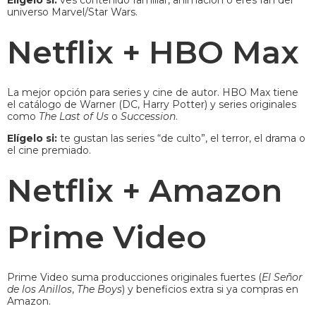
Elígelo si:
ves contenido familiar, animación o eres fan del
universo Marvel/Star Wars.
Netflix + HBO Max
La mejor opción para series y cine de autor. HBO Max tiene
el catálogo de Warner (DC, Harry Potter) y series originales
como
The Last of Us
o
Succession
.
Elígelo si:
te gustan las series “de culto”, el terror, el drama o
el cine premiado.
Netflix + Amazon
Prime Video
Prime Video suma producciones originales fuertes (
El Señor
de los Anillos
,
The Boys
) y beneficios extra si ya compras en
Amazon.