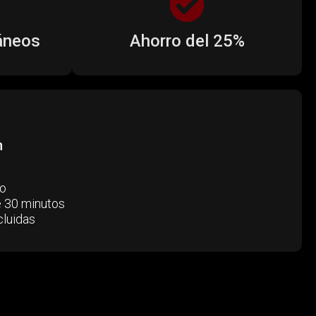
áneos
Ahorro del 25%
n
p
do
 30 minutos
cluidas