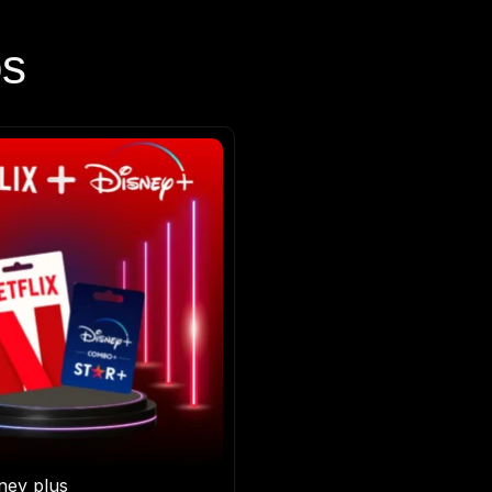
os
sney plus